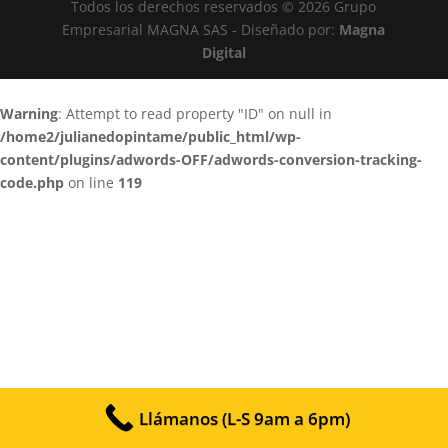
Todos los derechos reservados © 2026 Grupo
Empresarial MAGNA SAS - Diseñado por:
Magna
Digital
Warning
: Attempt to read property "ID" on null in
/home2/julianedopintame/public_html/wp-
content/plugins/adwords-OFF/adwords-conversion-tracking-
code.php
on line
119
Llámanos (L-S 9am a 6pm)