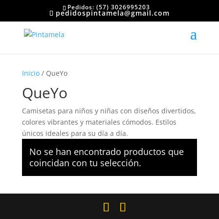
Pedidos: (57) 3026995203
pedidospintamela@gmail.com
Inicio
/ QueYo
QueYo
Camisetas para niños y niñas con diseños divertidos,
colores vibrantes y materiales cómodos. Estilos
únicos ideales para su día a día.
No se han encontrado productos que
coincidan con tu selección.